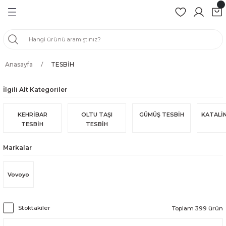
Geri Dön
Geri Dön
Geri Dön
Geri Dön
ZÜK
Anasayfa
TESBİH
BİH
BİH
İlgili Alt Kategoriler
H
KEHRİBAR
OLTU TAŞI
GÜMÜŞ TESBİH
KATALİN
TESBİH
TESBİH
İH
Markalar
SBİH
Vovoyo
ER
Stoktakiler
Toplam 399 ürün