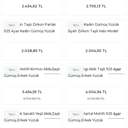
2.434,62 TL
2.705,13 TL
Akuamarin Taşlı Zirkon Parlak
925 Ayar Kadın Gümüş Yüzük
Yeni
Yeni
925 Ayar Kadın Gümüş Yüzük
Siyah Zirkon Taşlı Halo Model
2.028,85 TL
2.004,50 TL
Ay Yıldız Motifli Kırmızı Akik Taşlı
Kahverengi Akik Taşlı 925 Ayar
%5
%30
Yeni
Yeni
Gümüş Erkek Yüzük
Gümüş Erkek Yüzük
5.454,55 TL
4.004,94 TL
5.741,63 TL
5.721,35 TL
Arapça Hat Sanatlı Yeşil Akik Taşlı
Selçuklu Kartal Motifli 925 Ayar
%5
%30
Yeni
Yeni
Gümüş Erkek Yüzük
Gümüş Erkek Yüzük