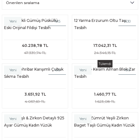
Usta İşçilikli Gümüş Püsküllü
12 Yarma Erzurum Oltu Taşı
%15
%30
Yeni
Eski Orijinal Fildişi Tesbih
Tesbih
40.238,78 TL
17.042,31 TL
47.339,74 TL
24.346,15 TL
BİH
Tükendi
ESBİHLER
Damla Kehribar Karışımlı Çubuk
Yeşil Küre Kesim Alman Blok Zar
%10
%10
Yeni
Yeni
Sıkma Tesbih
Tesbih
3.651,92 TL
1.460,77 TL
4.057,69 TL
1.623,08 TL
Spinel Taşlı & Zirkon Detaylı 925
Vintage Zümrüt Yeşili Zirkon
Yeni
Yeni
Ayar Gümüş Kadın Yüzük
Baget Taşlı Gümüş Kadın Yüzük