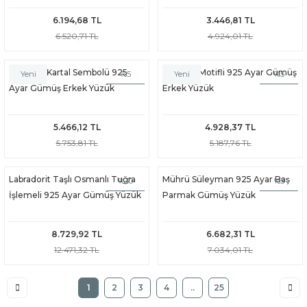
6.194,68 TL
3.446,81 TL
6.520,71 TL
4.924,01 TL
Çift Başlı Kartal Sembolü 925
Ay Yıldız Motifli 925 Ayar Gümüş
%5
%5
Yeni
Yeni
Ayar Gümüş Erkek Yüzük
Erkek Yüzük
5.466,12 TL
4.928,37 TL
5.753,81 TL
5.187,76 TL
Labradorit Taşlı Osmanlı Tuğra
Mührü Süleyman 925 Ayar Baş
%30
%5
İşlemeli 925 Ayar Gümüş Yüzük
Parmak Gümüş Yüzük
8.729,92 TL
6.682,31 TL
12.471,32 TL
7.034,01 TL
1
2
3
4
..
25