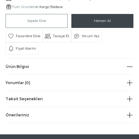
Tüm Ürünlerde
Kargo Bedava
Sepete Ekle
Hemen Al
Tavsiye Et
Yorum Yaz
Fiyat Alarmı
BİH
Ürün Bilgisi
ESBİHLER
Yorumlar (0)
Taksit Seçenekleri
Önerileriniz