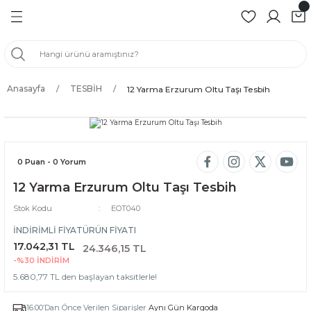
Geri Dön
Geri Dön
Geri Dön
Geri Dön
ZÜK
Anasayfa
TESBİH
12 Yarma Erzurum Oltu Taşı Tesbih
BİH
BİH
H
0 Puan - 0 Yorum
12 Yarma Erzurum Oltu Taşı Tesbih
İH
Stok Kodu
EOT040
SBİH
İNDİRİMLİ FİYAT
ÜRÜN FİYATI
17.042,31 TL
24.346,15 TL
ER
-%30
İNDİRİM
5.680,77 TL den başlayan taksitlerle!
16:00’Dan Önce Verilen Siparişler
Aynı Gün Kargoda