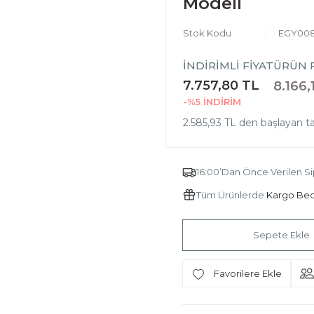
Modeli
Stok Kodu
EGY00
İNDİRİMLİ FİYAT
ÜRÜN F
7.757,80 TL
8.166,
-%5
İNDİRİM
2.585,93 TL den başlayan tak
16:00’Dan Önce Verilen Si
Tüm Ürünlerde
Kargo Be
Sepete Ekle