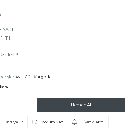
8
İYATI
11 TL
sitlerle!
parişler
Aynı Gün Kargoda
dava
Hemen Al
Tavsiye Et
Yorum Yaz
Fiyat Alarmı