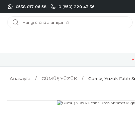
0538 017 06 58
0 (850) 220 43 36
Y
Anasayfa
GÜMÜŞ YÜZÜK
Gümüş Yüzük Fatih S