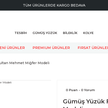
TÜM ÜRÜNLERDE KARGO BEDAVA
TESBİH
GÜMÜŞ YÜZÜK
BİLEKLİK
KOLYE
ENİ ÜRÜNLER
PREMIUM ÜRÜNLER
FIRSAT ÜRÜNLE
ultan Mehmet Miğfer Modeli
0 Puan - 0 Yorum
Gümüş Yüzük F