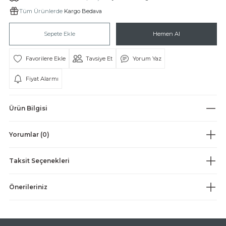
Tüm Ürünlerde
Kargo Bedava
Sepete Ekle
Hemen Al
Tavsiye Et
Yorum Yaz
Fiyat Alarmı
BİH
Ürün Bilgisi
ESBİHLER
Yorumlar (0)
Taksit Seçenekleri
Önerileriniz