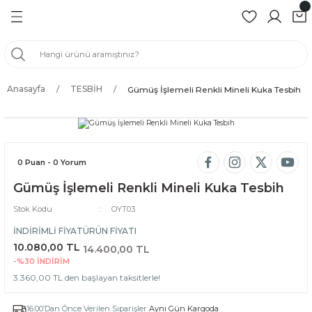
Geri Dön
Geri Dön
Geri Dön
Geri Dön
ZÜK
Anasayfa
TESBİH
Gümüş İşlemeli Renkli Mineli Kuka Tesbih
BİH
BİH
H
0 Puan - 0 Yorum
Gümüş İşlemeli Renkli Mineli Kuka Tesbih
İH
Stok Kodu
OYT03
SBİH
İNDİRİMLİ FİYAT
ÜRÜN FİYATI
10.080,00 TL
14.400,00 TL
ER
-%30
İNDİRİM
3.360,00 TL den başlayan taksitlerle!
16:00’Dan Önce Verilen Siparişler
Aynı Gün Kargoda