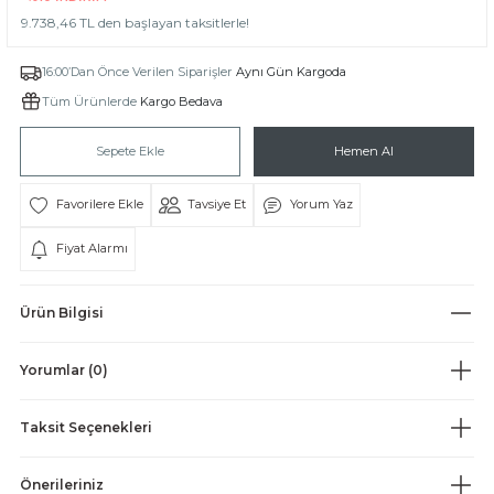
9.738,46 TL den başlayan taksitlerle!
16:00’Dan Önce Verilen Siparişler
Aynı Gün Kargoda
Tüm Ürünlerde
Kargo Bedava
Sepete Ekle
Hemen Al
BİH
Tavsiye Et
Yorum Yaz
ESBİHLER
Fiyat Alarmı
Ürün Bilgisi
Yorumlar (0)
Taksit Seçenekleri
Önerileriniz