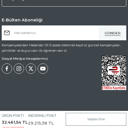
8.521,15 TL
E-Bülten Aboneliği
9.467,95 TL
GÖNDER
Muhammed Barış Usta Gümüş Çakım Kuka Tesbih
%10
Yeni
Kampanyalardan Haberdar Ol! E-posta listemize kayıt ol, güncel kampanyalar,
yenilikler ve duyuruları ilk öğrenen sen ol.
Sosyal Medya Hesaplarımız
24.346,15 TL
27.051,28 TL
Tükendi
Litvanya Baltık Damla Kehribar Gümüş Püskül
%10
Yeni
12.173,08 TL
ÜRÜN FİYATI
İNDİRİMLİ FİYAT
Copyright© Kredi kartı bilgileriniz 256bit SSL sertifikası ile korunmaktadır.
Sepete Ekle
13.525,64 TL
32.461,54 TL
29.215,38 TL