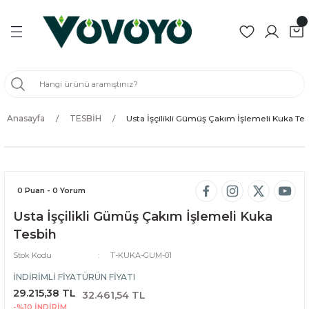
Geri Dön
Geri Dön
Geri Dön
Geri Dön
ZÜK
BİH
Anasayfa
TESBİH
Usta İşçilikli Gümüş Çakım İşlemeli Kuka Tes
BİH
H
İH
0 Puan - 0 Yorum
Usta İşçilikli Gümüş Çakım İşlemeli Kuka
SBİH
Tesbih
Stok Kodu
T-KUKA-GUM-01
ER
İNDİRİMLİ FİYAT
ÜRÜN FİYATI
29.215,38 TL
32.461,54 TL
-%10
İNDİRİM