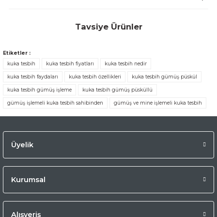
Tavsiye Ürünler
İmame Özel İşçilikli Katalin Malzeme Kanayan Bağa Tesbih
%10
Yeni
Etiketler :
kuka tesbih
kuka tesbih fiyatları
kuka tesbih nedir
kuka tesbih faydaları
kuka tesbih özellikleri
kuka tesbih gümüş püskül
9.738,46 TL
kuka tesbih gümüş işleme
kuka tesbih gümüş püsküllü
10.820,51 TL
gümüş işlemeli kuka tesbih sahibinden
gümüş ve mine işlemeli kuka tesbih
Eski Ateş Kehribar İçi Yeşil Dışı Siyah
%5
Yeni
Üyelik
7.709,62 TL
8.115,38 TL
Kurumsal
Eski Dinlendirilmiş Sıkma Kehribar
%10
Yeni
Alışveriş