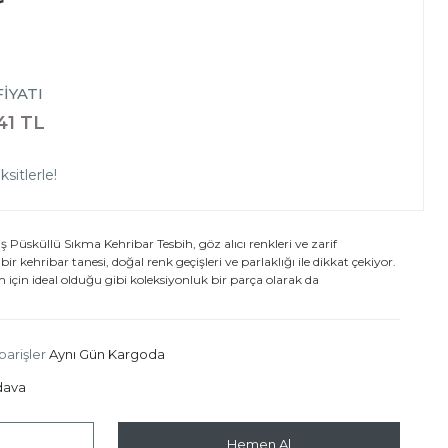
r
İYATI
41 TL
sitlerle!
küllü Sıkma Kehribar Tesbih, göz alıcı renkleri ve zarif
ir kehribar tanesi, doğal renk geçişleri ve parlaklığı ile dikkat çekiyor.
için ideal olduğu gibi koleksiyonluk bir parça olarak da
parişler
Aynı Gün Kargoda
dava
Hemen Al