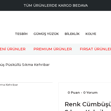
TÜM ÜRÜNLERDE KARGO BEDAVA
TESBİH
GÜMÜŞ YÜZÜK
BİLEKLİK
KOLYE
ENİ ÜRÜNLER
PREMIUM ÜRÜNLER
FIRSAT ÜRÜNLE
ş Püsküllü Sıkma Kehribar
0 Puan - 0 Yorum
Renk Cümbüşü