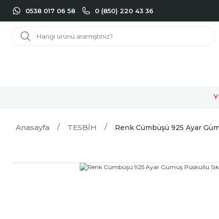
0538 017 06 58
0 (850) 220 43 36
Y
Anasayfa
TESBİH
Renk Cümbüşü 925 Ayar Gümü