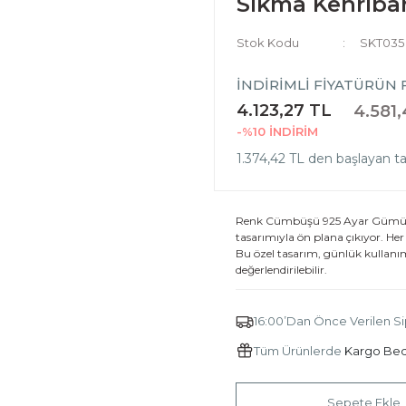
Sıkma Kehriba
Stok Kodu
SKT035
İNDİRİMLİ FİYAT
ÜRÜN F
4.123,27 TL
4.581,
-%10
İNDİRİM
1.374,42 TL den başlayan tak
Renk Cümbüşü 925 Ayar Gümüş Püs
tasarımıyla ön plana çıkıyor. Her b
Bu özel tasarım, günlük kullanım 
değerlendirilebilir.
16:00’Dan Önce Verilen Si
Tüm Ürünlerde
Kargo Be
Sepete Ekle