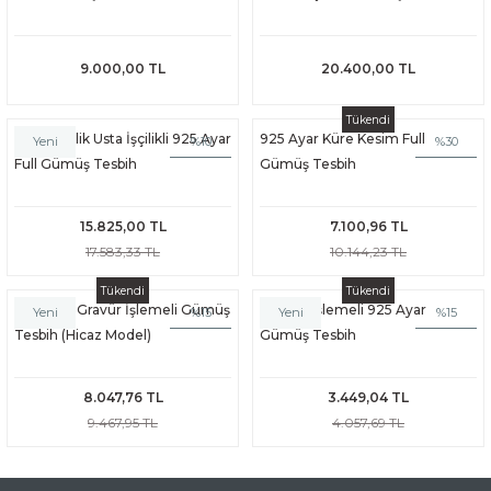
9.000,00 TL
20.400,00 TL
Tükendi
İsmail Çelik Usta İşçilikli 925 Ayar
925 Ayar Küre Kesim Full
%10
%30
Yeni
Full Gümüş Tesbih
Gümüş Tesbih
15.825,00 TL
7.100,96 TL
17.583,33 TL
10.144,23 TL
Tükendi
Tükendi
925 Ayar Gravür İşlemeli Gümüş
Üç Hilal İşlemeli 925 Ayar
%15
%15
Yeni
Yeni
Tesbih (Hicaz Model)
Gümüş Tesbih
8.047,76 TL
3.449,04 TL
9.467,95 TL
4.057,69 TL