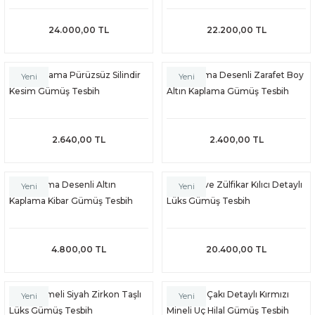
24.000,00 TL
22.200,00 TL
Altın Kaplama Pürüzsüz Silindir
İnce Burma Desenli Zarafet Boy
Yeni
Yeni
Kesim Gümüş Tesbih
Altın Kaplama Gümüş Tesbih
BİH
2.640,00 TL
2.400,00 TL
ESBİHLER
İnce Burma Desenli Altın
Ay Yıldız ve Zülfikar Kılıcı Detaylı
Yeni
Yeni
Kaplama Kibar Gümüş Tesbih
Lüks Gümüş Tesbih
4.800,00 TL
20.400,00 TL
Altın İşlemeli Siyah Zirkon Taşlı
Minyatür Çakı Detaylı Kırmızı
Yeni
Yeni
Lüks Gümüş Tesbih
Mineli Üç Hilal Gümüş Tesbih