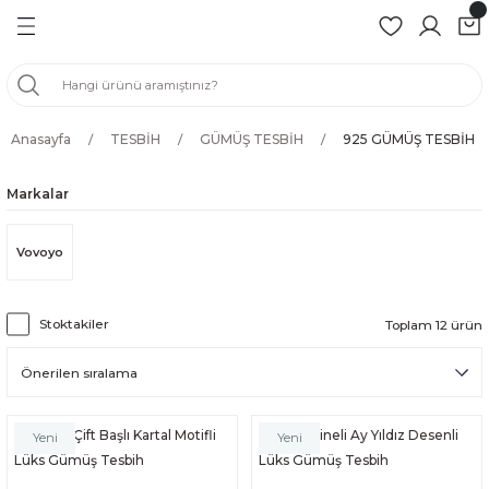
Geri Dön
Geri Dön
Geri Dön
Geri Dön
ZÜK
Anasayfa
TESBİH
GÜMÜŞ TESBİH
925 GÜMÜŞ TESBİH
BİH
BİH
Markalar
H
Vovoyo
İH
Stoktakiler
Toplam 12 ürün
SBİH
ER
Selçuklu Çift Başlı Kartal Motifli
Kırmızı Mineli Ay Yıldız Desenli
Yeni
Yeni
Lüks Gümüş Tesbih
Lüks Gümüş Tesbih