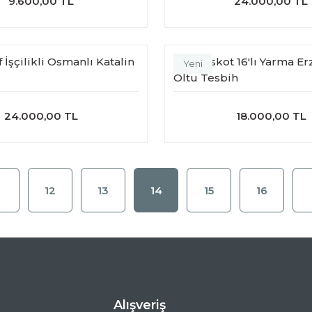
9.600,00 TL
24.000,00 TL
 İşçilikli Osmanlı Katalin
Efe Maskot 16'lı Yarma E
Yeni
Oltu Tesbih
24.000,00 TL
18.000,00 TL
12
13
14
15
16
Alışveriş