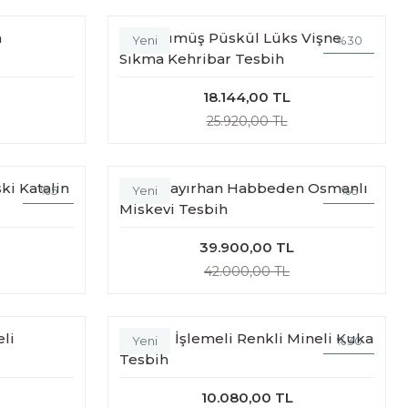
h
Ağır Gümüş Püskül Lüks Vişne
%30
Yeni
Sıkma Kehribar Tesbih
18.144,00 TL
25.920,00 TL
ki Katalin
Eyüp Bayırhan Habbeden Osmanlı
%5
%5
Yeni
Miskevi Tesbih
39.900,00 TL
42.000,00 TL
li
Gümüş İşlemeli Renkli Mineli Kuka
%30
Yeni
Tesbih
10.080,00 TL