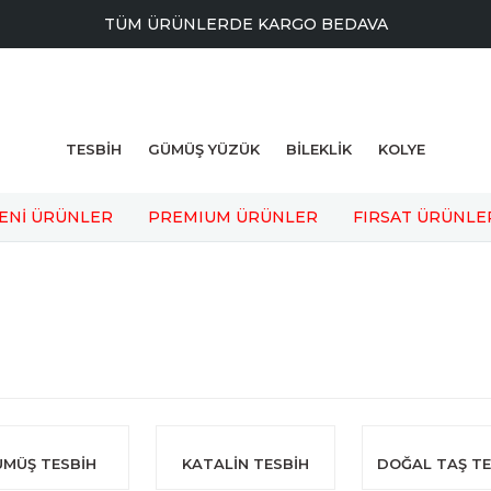
TÜM ÜRÜNLERDE KARGO BEDAVA
TESBİH
GÜMÜŞ YÜZÜK
BİLEKLİK
KOLYE
ENİ ÜRÜNLER
PREMIUM ÜRÜNLER
FIRSAT ÜRÜNLE
ÜMÜŞ TESBİH
KATALİN TESBİH
DOĞAL TAŞ TE