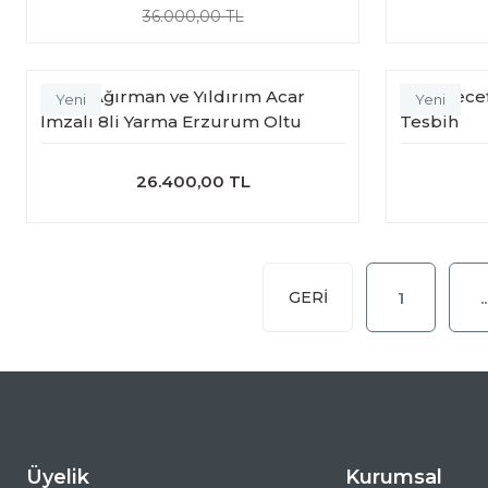
36.000,00 TL
Sinan Ağırman ve Yıldırım Acar
Eski Necef
Yeni
Yeni
İmzalı 8li Yarma Erzurum Oltu
Tesbih
Tesbih
26.400,00 TL
1
..
Üyelik
Kurumsal