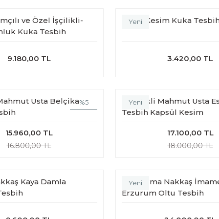
ılı ve Özel İşçilikli-
Beyzi Kesim Kuka Tesbi
Yeni
nluk Kuka Tesbih
9.180,00 TL
3.420,00 TL
 Mahmut Usta Belçika
Siverekli Mahmut Usta Es
%5
Yeni
sbih
Tesbih Kapsül Kesim
15.960,00 TL
17.100,00 TL
16.800,00 TL
18.000,00 TL
kkaş Kaya Damla
12'li Yarma Nakkaş İmame
Yeni
Tesbih
Erzurum Oltu Tesbih