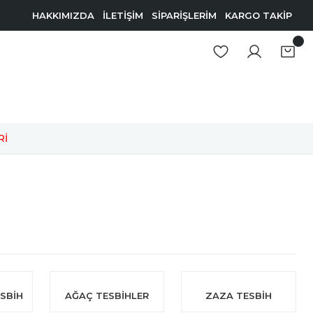
HAKKIMIZDA
İLETİŞİM
SİPARİŞLERİM
KARGO TAKİP
Rİ
SBİH
AĞAÇ TESBİHLER
ZAZA TESBİH