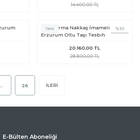
14.400,00 TL
rzurum
10'lu Yarma Nakkaş İmameli
%30
Yeni
Erzurum Oltu Taşı Tesbih
20.160,00 TL
28.800,00 TL
..
26
E-Bülten Aboneliği