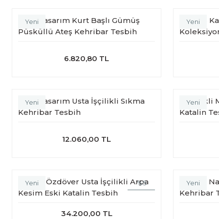
Özel Tasarım Kurt Başlı Gümüş
Gümüş Kamç
Yeni
Yeni
Püsküllü Ateş Kehribar Tesbih
Koleksiyo
6.820,80 TL
Özel Tasarım Usta İşçilikli Sıkma
Siverekli
Yeni
Yeni
Kehribar Tesbih
Katalin Te
12.060,00 TL
Özlem Özdöver Usta İşçilikli Arpa
İmame Na
%5
Yeni
Yeni
Kesim Eski Katalin Tesbih
Kehribar 
34.200,00 TL