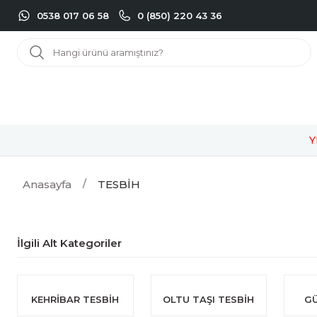
0538 017 06 58
0 (850) 220 43 36
Y
Anasayfa
TESBİH
İlgili Alt Kategoriler
KEHRİBAR TESBİH
OLTU TAŞI TESBİH
G